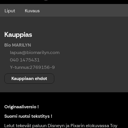
Liput
Kuvaus
Kauppias
Bio MARILYN
lapua@biomarilyn.com
040 1475431
Y-tunnus:
2769156-9
Kauppiaan ehdot
Originaaliversio !
Suomi ruotsi tekstitys !
Lelut tekevät paluun Disneyn ja Pixarin elokuvassa Toy