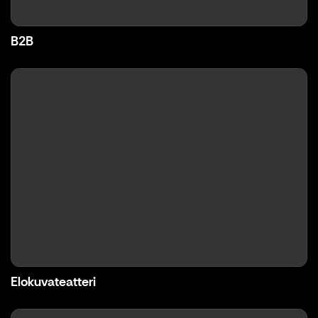
B2B
Elokuvateatteri