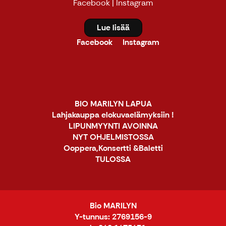
Facebook
|
Instagram
Lue lisää
Facebook
Instagram
BIO MARILYN LAPUA
Lahjakauppa elokuvaelämyksiin !
LIPUNMYYNTI AVOINNA
NYT OHJELMISTOSSA
Ooppera,Konsertti &Baletti
TULOSSA
Bio MARILYN
Y-tunnus: 2769156-9