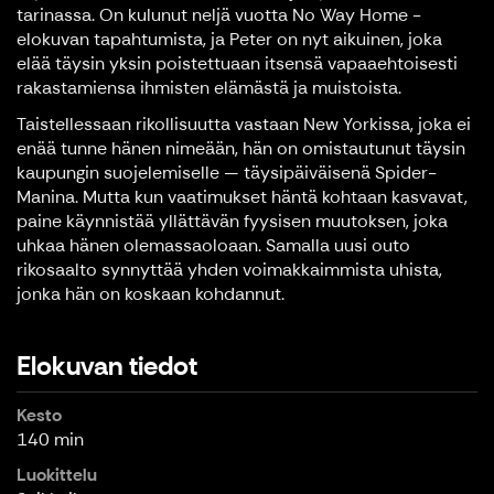
tarinassa. On kulunut neljä vuotta No Way Home -
elokuvan tapahtumista, ja Peter on nyt aikuinen, joka
elää täysin yksin poistettuaan itsensä vapaaehtoisesti
rakastamiensa ihmisten elämästä ja muistoista.
Taistellessaan rikollisuutta vastaan New Yorkissa, joka ei
enää tunne hänen nimeään, hän on omistautunut täysin
kaupungin suojelemiselle — täysipäiväisenä Spider-
Manina. Mutta kun vaatimukset häntä kohtaan kasvavat,
paine käynnistää yllättävän fyysisen muutoksen, joka
uhkaa hänen olemassaoloaan. Samalla uusi outo
rikosaalto synnyttää yhden voimakkaimmista uhista,
jonka hän on koskaan kohdannut.
Elokuvan tiedot
Kesto
140 min
Luokittelu